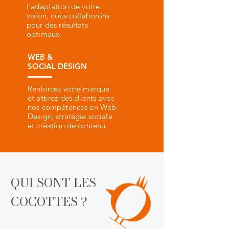
l'adaptation de votre
vision, nous collaborons
pour des résultats
optimaux.
WEB &
SOCIAL DESIGN
Renforcez votre marque
et attirez des clients avec
nos compétences en Web
Design, stratégie sociale
et création de contenu.
QUI SONT LES
COCOTTES ?